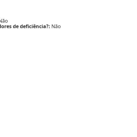
Não
ores de deficiência?:
Não