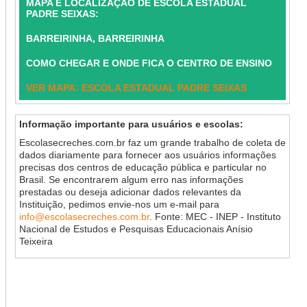
MAPA E LOCALIZAÇÃO DE ESCOLA ESTADUAL
PADRE SEIXAS:
BARREIRINHA, BARREIRINHA
COMO CHEGAR E ONDE FICA O CENTRO DE ENSINO
VER MAPA: ESCOLA ESTADUAL PADRE SEIXAS
Informação importante para usuários e escolas:
Escolasecreches.com.br faz um grande trabalho de coleta de
dados diariamente para fornecer aos usuários informações
precisas dos centros de educação pública e particular no
Brasil. Se encontrarem algum erro nas informações
prestadas ou deseja adicionar dados relevantes da
Instituição, pedimos envie-nos um e-mail para
info@escolasecreches.com.br
. Fonte: MEC - INEP - Instituto
Nacional de Estudos e Pesquisas Educacionais Anísio
Teixeira